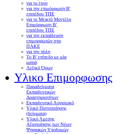
για το έργο
για την επιμόρφωση Β'
επιπέδου ΤΠΕ
για το Μεικτό Μοντέλο
Επιμόρφωση Β’
επιπέδου ΤΠΕ
για την εκπαίδευση
επιμορφωτών στα
ΠΑΚΕ
για την πύλη
Το Β' επίπεδο με μία
ματιά
Λεξικό Όρων
Υλικο Επιμορφωσης
Παραδείγματα
Εκπαιδευτικών
Δραστηριοτήτων
Εκπαιδευτικό Λογισμικό
Υλικό Πιστοποίησης
(δείγματα)
Υλικό Αμεσης
Αξιοποίησης των Νέων
Ψηφιακών Υποδομών