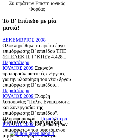
Συμπράττων Επιστημονικός
Φορέας
Το Β' Επίπεδο με μία
ματιά!
ΔΕΚΕΜΒΡΙΟΣ 2008
Ολοκληρώθηκε το πρώτο έργο
επιμόρφωσης Β’ επιπέδου ΤΠΕ
(ΕΠΕΑΕΚ ΙΙ, Γ’ ΚΠΣ): 4.428...
Περισσότερα
ΙΟΥΛΙΟΣ 2009
Ξεκινούν
προπαρασκευαστικές ενέργειες
για την υλοποίηση του νέου έργου
επιμόρφωσης Β’ επιπέδου...
Περισσότερα
ΙΟΥΛΙΟΣ 2009
Έναρξη
λειτουργίας “Πύλης Ενημέρωσης
και Συνεργασίας της
επιμόρφωσης Β’ επιπέδου”,
Πληροφοριακού...
Περισσότερα
Υπηρεσία Υποστήριξης
ΙΟΥΛΙΟΣ 2009
Ενημέρωση των
επιμορφωτών του υφιστάμενου
μητρώου επιμορφωτών για