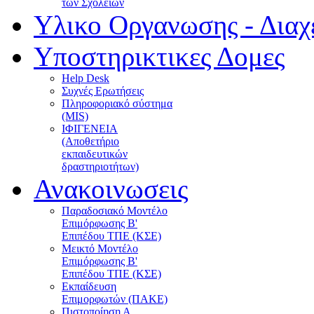
των Σχολείων
Υλικο Οργανωσης - Διαχ
Υποστηρικτικες Δομες
Help Desk
Συχνές Ερωτήσεις
Πληροφοριακό σύστημα
(MIS)
ΙΦΙΓΕΝΕΙΑ
(Αποθετήριο
εκπαιδευτικών
δραστηριοτήτων)
Ανακοινωσεις
Παραδοσιακό Μοντέλο
Επιμόρφωσης Β'
Επιπέδου ΤΠΕ (ΚΣΕ)
Μεικτό Μοντέλο
Επιμόρφωσης Β'
Επιπέδου ΤΠΕ (ΚΣΕ)
Εκπαίδευση
Επιμορφωτών (ΠΑΚΕ)
Πιστοποίηση Α