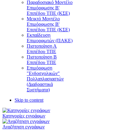
Παραδοσιακό Μοντέλο
Επιμόρφωσης Β'
Επιπέδου ΤΠΕ (ΚΣΕ)
Μεικτό Μοντέλο
Επιμόρφωσης Β'
Επιπέδου ΤΠΕ (ΚΣΕ)
Εκπαίδευση
Επιμορφωτών (ΠΑΚΕ)
Πιστοποίηση Α
Επιπέδου ΤΠΕ
Πιστοποίηση Β
Επιπέδου ΤΠΕ
Επιμόρφωση
"Ενδοσχολικών"
Πολλαπλασιαστών
(Διαδραστικά
Συστήματα)
Skip to content
Κατηγορίες εγγράφων
Αναζήτηση εγγράφων