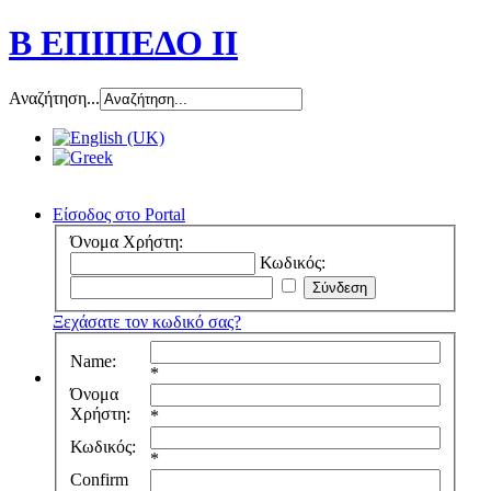
Β ΕΠΙΠΕΔΟ ΙΙ
Αναζήτηση...
Είσοδος στο Portal
Όνομα Χρήστη:
Κωδικός:
Ξεχάσατε τον κωδικό σας?
Name:
*
Όνομα
Χρήστη:
*
Κωδικός:
*
Confirm