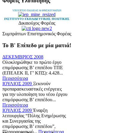
Φορείς Υλοποίησης
ΥΠΟΥΡΓΕΙΟ ΠΑΙΔΕΙΑΣ & ΘΡΗΣΚΕΥΜΑΤΩΝ
ΙΝΣΤΙΤΟΥΤΟ ΕΚΠΑΙΔΕΥΤΙΚΗΣ ΠΟΛΙΤΙΚΗΣ
Δικαιούχος Φορέας
Συμπράττων Επιστημονικός Φορέας
Το Β' Επίπεδο με μία ματιά!
ΔΕΚΕΜΒΡΙΟΣ 2008
Ολοκληρώθηκε το πρώτο έργο
επιμόρφωσης Β’ επιπέδου ΤΠΕ
(ΕΠΕΑΕΚ ΙΙ, Γ’ ΚΠΣ): 4.428...
Περισσότερα
ΙΟΥΛΙΟΣ 2009
Ξεκινούν
προπαρασκευαστικές ενέργειες
για την υλοποίηση του νέου έργου
επιμόρφωσης Β’ επιπέδου...
Περισσότερα
ΙΟΥΛΙΟΣ 2009
Έναρξη
λειτουργίας “Πύλης Ενημέρωσης
και Συνεργασίας της
επιμόρφωσης Β’ επιπέδου”,
Πληροφοριακού...
Περισσότερα