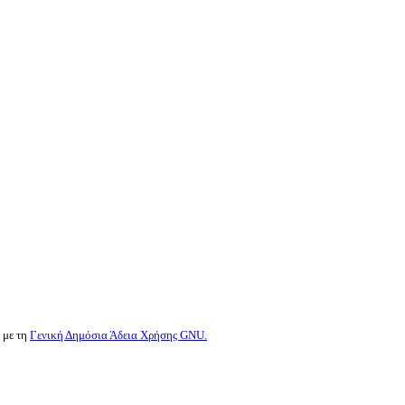
 με τη
Γενική Δημόσια Άδεια Χρήσης GNU.