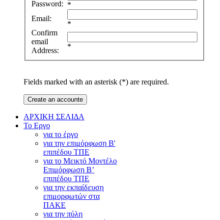
Password:
*
Email:
*
Confirm
email
*
Address:
Fields marked with an asterisk (*) are required.
Create an accounte
ΑΡΧΙΚΗ ΣΕΛΙΔΑ
Το Εργο
για το έργο
για την επιμόρφωση Β'
επιπέδου ΤΠΕ
για το Μεικτό Μοντέλο
Επιμόρφωση Β’
επιπέδου ΤΠΕ
για την εκπαίδευση
επιμορφωτών στα
ΠΑΚΕ
για την πύλη