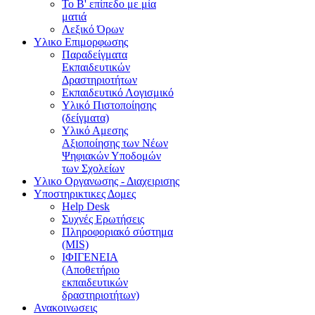
Το Β' επίπεδο με μία
ματιά
Λεξικό Όρων
Υλικο Επιμορφωσης
Παραδείγματα
Εκπαιδευτικών
Δραστηριοτήτων
Εκπαιδευτικό Λογισμικό
Υλικό Πιστοποίησης
(δείγματα)
Υλικό Αμεσης
Αξιοποίησης των Νέων
Ψηφιακών Υποδομών
των Σχολείων
Υλικο Οργανωσης - Διαχειρισης
Υποστηρικτικες Δομες
Help Desk
Συχνές Ερωτήσεις
Πληροφοριακό σύστημα
(MIS)
ΙΦΙΓΕΝΕΙΑ
(Αποθετήριο
εκπαιδευτικών
δραστηριοτήτων)
Ανακοινωσεις