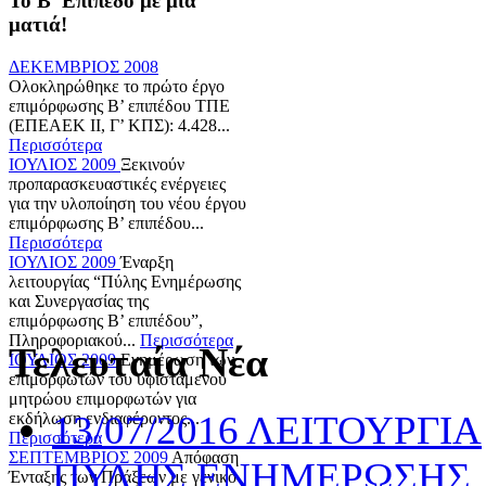
Το Β' Επίπεδο με μία
ματιά!
ΔΕΚΕΜΒΡΙΟΣ 2008
Ολοκληρώθηκε το πρώτο έργο
επιμόρφωσης Β’ επιπέδου ΤΠΕ
(ΕΠΕΑΕΚ ΙΙ, Γ’ ΚΠΣ): 4.428...
Περισσότερα
ΙΟΥΛΙΟΣ 2009
Ξεκινούν
προπαρασκευαστικές ενέργειες
για την υλοποίηση του νέου έργου
επιμόρφωσης Β’ επιπέδου...
Περισσότερα
ΙΟΥΛΙΟΣ 2009
Έναρξη
λειτουργίας “Πύλης Ενημέρωσης
και Συνεργασίας της
επιμόρφωσης Β’ επιπέδου”,
Πληροφοριακού...
Περισσότερα
Τελευταία Νέα
ΙΟΥΛΙΟΣ 2009
Ενημέρωση των
επιμορφωτών του υφιστάμενου
μητρώου επιμορφωτών για
13/07/2016 ΛΕΙΤΟΥΡΓΙΑ
εκδήλωση ενδιαφέροντος...
Περισσότερα
ΣΕΠΤΕΜΒΡΙΟΣ 2009
Απόφαση
ΠΥΛΗΣ ΕΝΗΜΕΡΩΣΗΣ
Ένταξης των Πράξεων με γενικό