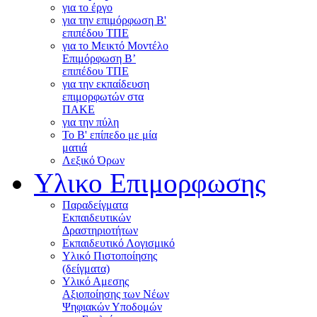
για το έργο
για την επιμόρφωση Β'
επιπέδου ΤΠΕ
για το Μεικτό Μοντέλο
Επιμόρφωση Β’
επιπέδου ΤΠΕ
για την εκπαίδευση
επιμορφωτών στα
ΠΑΚΕ
για την πύλη
Το Β' επίπεδο με μία
ματιά
Λεξικό Όρων
Υλικο Επιμορφωσης
Παραδείγματα
Εκπαιδευτικών
Δραστηριοτήτων
Εκπαιδευτικό Λογισμικό
Υλικό Πιστοποίησης
(δείγματα)
Υλικό Αμεσης
Αξιοποίησης των Νέων
Ψηφιακών Υποδομών