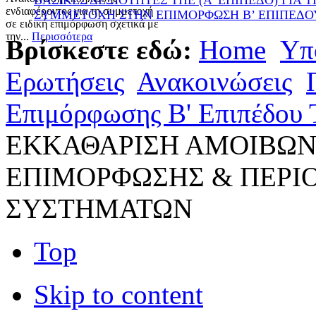
ΒΑΣΙΚΕΣ ΔΕΞΙΟΤΗΤΕΣ ΤΠΕ (Α’ ΕΠΙΠΕΔΟ) ΓΙΑ Τ
ενδιαφέροντος για τη συμμετοχή
ΣΥΜΜΕΤΟΧΗ ΣΤΗΝ ΕΠΙΜΟΡΦΩΣΗ Β’ ΕΠΙΠΕΔΟ
σε ειδική επιμόρφωση σχετικά με
την...
Περισσότερα
Βρίσκεστε εδώ:
Home
Υπ
Ερωτήσεις
Ανακοινώσεις
Επιμόρφωσης Β' Επιπέδου
ΕΚΚΑΘΑΡΙΣΗ ΑΜΟΙΒΩΝ
ΕΠΙΜΟΡΦΩΣΗΣ & ΠΕΡΙ
ΣΥΣΤΗΜΑΤΩΝ
Top
Skip to content