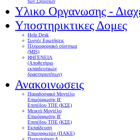
των Σχολείων
Υλικο Οργανωσης - Διαχ
Υποστηρικτικες Δομες
Help Desk
Συχνές Ερωτήσεις
Πληροφοριακό σύστημα
(MIS)
ΙΦΙΓΕΝΕΙΑ
(Αποθετήριο
εκπαιδευτικών
δραστηριοτήτων)
Ανακοινωσεις
Παραδοσιακό Μοντέλο
Επιμόρφωσης Β'
Επιπέδου ΤΠΕ (ΚΣΕ)
Μεικτό Μοντέλο
Επιμόρφωσης Β'
Επιπέδου ΤΠΕ (ΚΣΕ)
Εκπαίδευση
Επιμορφωτών (ΠΑΚΕ)
Πιστοποίηση Α